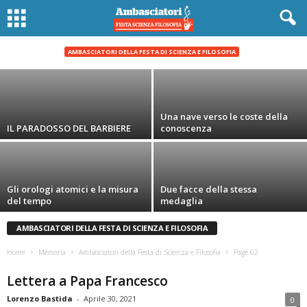
Tutta questione di trasfermimenti
AMBASCIATORI DELLA FESTA DI SCIENZA E FILOSOFIA
Maria Chiara Bellucci
-
Marzo 24, 2017
Una nave verso le coste della
IL PARADOSSO DEL BARBIERE
conoscenza
Gli orologi atomici e la misura
Due facce della stessa
del tempo
medaglia
AMBASCIATORI DELLA FESTA DI SCIENZA E FILOSOFIA
Home
Memoria
Ambasciatori della Festa di Scienza e Filosofia
Page 62
Lettera a Papa Francesco
Lorenzo Bastida
-
Aprile 30, 2021
0