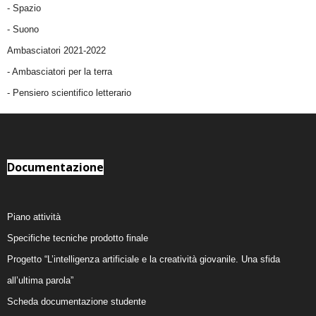
-
Spazio
-
Suono
Ambasciatori 2021-2022
-
Ambasciatori per la terra
- Pensiero scientifico letterario
Documentazione
Piano attività
Specifiche tecniche prodotto finale
Progetto “L’intelligenza artificiale e la creatività giovanile. Una sfida
all’ultima parola”
Scheda documentazione studente