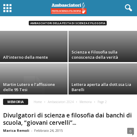
Scienza e di Filosofia” di Foligno seguono le
conferenze di approfondimento sui temi...
AMBASCIATORI DELLA FESTA DI SCIENZA E FILOSOFIA
Giorgia Romagnoli
-
Gennaio 24, 2022
Scienza e Filosofia sulla
All’interno della mente
conoscenza della verità
Martin Lutero e l’affissione
Lettera aperta alla dott.ssa Lia
delle 95 Tesi
Barelli
MEMORIA
Home
Ambasciatori 2024
Memoria
Page 2
Divulgatori di scienza e filosofia dai banchi di
scuola, “giovani cervelli”...
Marica Remoli
-
Febbraio 24, 2015
0