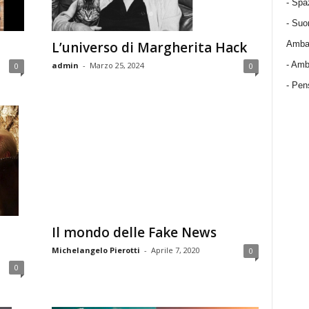
-
Spa
-
Suo
L’universo di Margherita Hack
Ambas
-
Amba
admin
-
Marzo 25, 2024
0
0
- Pens
Il mondo delle Fake News
Michelangelo Pierotti
-
Aprile 7, 2020
0
0