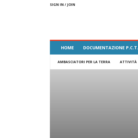
SIGN IN / JOIN
A
HOME
DOCUMENTAZIONE P.C.T.
m
b
AMBASCIATORI PER LA TERRA
ATTIVITÀ 
a
s
c
i
a
t
o
r
i
F
e
s