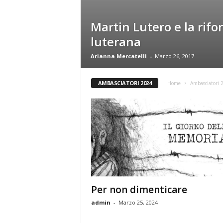
t
a
Martin Lutero e la rif
S
c
luterana
i
e
Arianna Mercatelli
-
Marzo 26, 2017
n
z
AMBASCIATORI 2024
Home
Ambasciatori 
a
F
i
l
o
s
o
f
i
a
Per non dimenticare
admin
-
Marzo 25, 2024