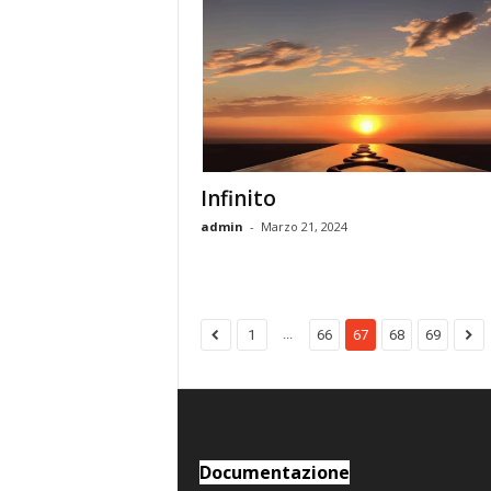
Infinito
admin
-
Marzo 21, 2024
...
1
66
67
68
69
Documentazione