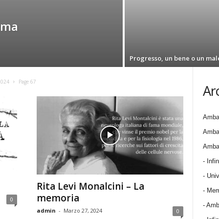
orma
Progresso, un bene o un mal
2024
Page 67
Ar
Ambas
Ambas
Ambas
- Infin
- Univ
Rita Levi Monalcini – La
- Mem
memoria
0
- Amba
admin
-
Marzo 27, 2024
0