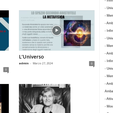
- Infin
- Univ
- Mem
- Amba
- Infin
- Univ
- Mem
- Amba
L’Universo
- Infin
admin
-
Marzo 27, 2024
0
- Univ
0
- Mem
- Amba
Ambas
-
Attiv
-
Mov