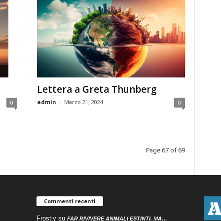
Lettera a Greta Thunberg
admin
-
Marzo 21, 2024
0
0
Page 67 of 69
Commenti recenti
Frostly
su
FAR RIVIVERE ANIMALI ESTINTI. MA…