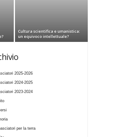
Cultura scientifica e umanistica:
e?
un equivoco intellettuale?
chivio
ciatori 2025-2026
ciatori 2024-2025
ciatori 2023-2024
ito
ersi
oria
sciatori per la terra