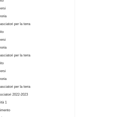
ito
ersi
oria
sciatori per la terra
ito
ersi
oria
sciatori per la terra
ito
ersi
oria
sciatori per la terra
ciatori 2022-2023
ità 1
imento