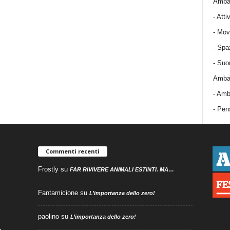
Ambas
-
Attiv
-
Mov
-
Spa
-
Suo
Ambas
-
Amba
- Pens
Commenti recenti
Frostly
su
FAR RIVIVERE ANIMALI ESTINTI. MA…
Fantamicione
su
L’importanza dello zero!
paolino
su
L’importanza dello zero!