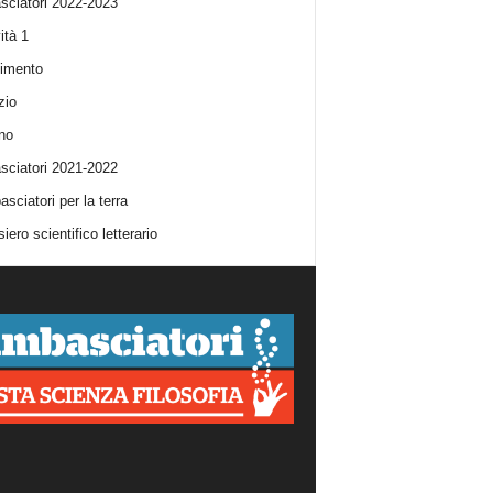
ciatori 2022-2023
ità 1
imento
zio
no
ciatori 2021-2022
sciatori per la terra
iero scientifico letterario