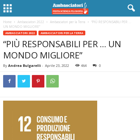
Home
Ambasciatori 2022
Ambasciatori per la Terra
“PIÙ RESPONSABILI PER …
UN MONDO MIGLIORE”
AMBASCIATORI 2022
AMBASCIATORI PER LA TERRA
“PIÙ RESPONSABILI PER … UN
MONDO MIGLIORE”
By
Andrea Bulgarelli
-
Aprile 23, 2022
464
0