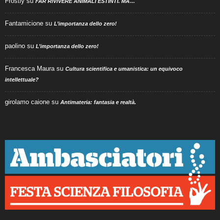
Frostly
su
FAR RIVIVERE ANIMALI ESTINTI. MA…
Fantamicione
su
L’importanza dello zero!
paolino
su
L’importanza dello zero!
Francesca Maura
su
Cultura scientifica e umanistica: un equivoco
intellettuale?
girolamo caione
su
Antimateria: fantasia e realtà.