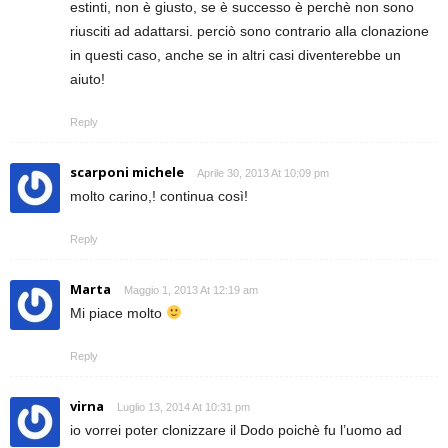
estinti, non è giusto, se è successo è perchè non sono
riusciti ad adattarsi. perciò sono contrario alla clonazione
in questi caso, anche se in altri casi diventerebbe un
aiuto!
Reply
scarponi michele
Aprile 30, 2013 At 10:09 pm
molto carino,! continua così!
Reply
Marta
Maggio 1, 2013 At 12:19 am
Mi piace molto
Reply
virna
Luglio 13, 2014 At 10:31 pm
io vorrei poter clonizzare il Dodo poichè fu l’uomo ad