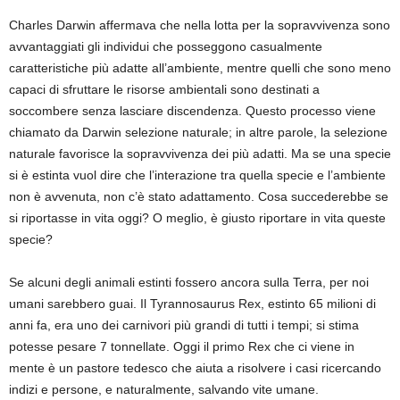
Charles Darwin affermava che nella lotta per la sopravvivenza sono
avvantaggiati gli individui che posseggono casualmente
caratteristiche più adatte all’ambiente, mentre quelli che sono meno
capaci di sfruttare le risorse ambientali sono destinati a
soccombere senza lasciare discendenza. Questo processo viene
chiamato da Darwin selezione naturale; in altre parole, la selezione
naturale favorisce la sopravvivenza dei più adatti. Ma se una specie
si è estinta vuol dire che l’interazione tra quella specie e l’ambiente
non è avvenuta, non c’è stato adattamento. Cosa succederebbe se
si riportasse in vita oggi? O meglio, è giusto riportare in vita queste
specie?
Se alcuni degli animali estinti fossero ancora sulla Terra, per noi
umani sarebbero guai. Il Tyrannosaurus Rex, estinto 65 milioni di
anni fa, era uno dei carnivori più grandi di tutti i tempi; si stima
potesse pesare 7 tonnellate. Oggi il primo Rex che ci viene in
mente è un pastore tedesco che aiuta a risolvere i casi ricercando
indizi e persone, e naturalmente, salvando vite umane.