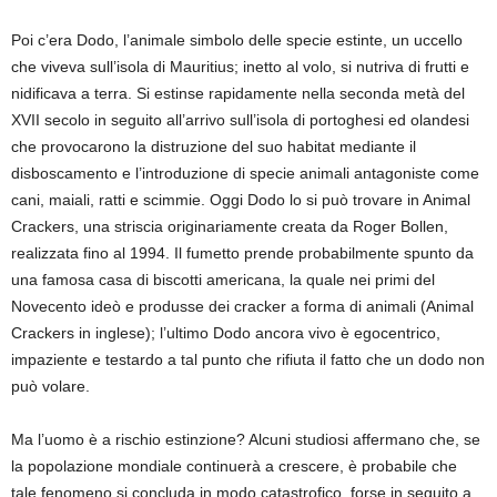
Poi c’era Dodo, l’animale simbolo delle specie estinte, un uccello
che viveva sull’isola di Mauritius; inetto al volo, si nutriva di frutti e
nidificava a terra. Si estinse rapidamente nella seconda metà del
XVII secolo in seguito all’arrivo sull’isola di portoghesi ed olandesi
che provocarono la distruzione del suo habitat mediante il
disboscamento e l’introduzione di specie animali antagoniste come
cani, maiali, ratti e scimmie. Oggi Dodo lo si può trovare in Animal
Crackers, una striscia originariamente creata da Roger Bollen,
realizzata fino al 1994. Il fumetto prende probabilmente spunto da
una famosa casa di biscotti americana, la quale nei primi del
Novecento ideò e produsse dei cracker a forma di animali (Animal
Crackers in inglese); l’ultimo Dodo ancora vivo è egocentrico,
impaziente e testardo a tal punto che rifiuta il fatto che un dodo non
può volare.
Ma l’uomo è a rischio estinzione? Alcuni studiosi affermano che, se
la popolazione mondiale continuerà a crescere, è probabile che
tale fenomeno si concluda in modo catastrofico, forse in seguito a