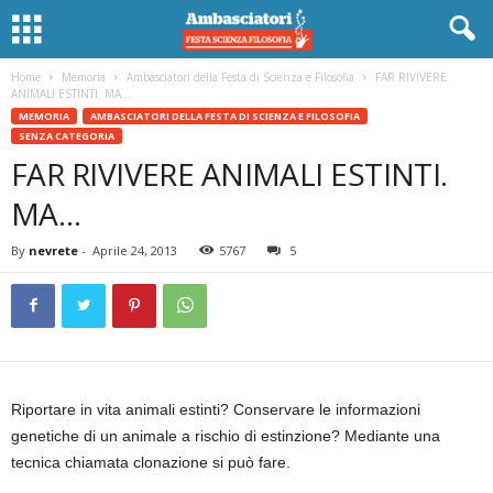
Home
Memoria
Ambasciatori della Festa di Scienza e Filosofia
FAR RIVIVERE
ANIMALI ESTINTI. MA…
MEMORIA
AMBASCIATORI DELLA FESTA DI SCIENZA E FILOSOFIA
SENZA CATEGORIA
FAR RIVIVERE ANIMALI ESTINTI.
MA…
By
nevrete
-
Aprile 24, 2013
5767
5
Riportare in vita animali estinti? Conservare le informazioni
genetiche di un animale a rischio di estinzione? Mediante una
tecnica chiamata clonazione si può fare.