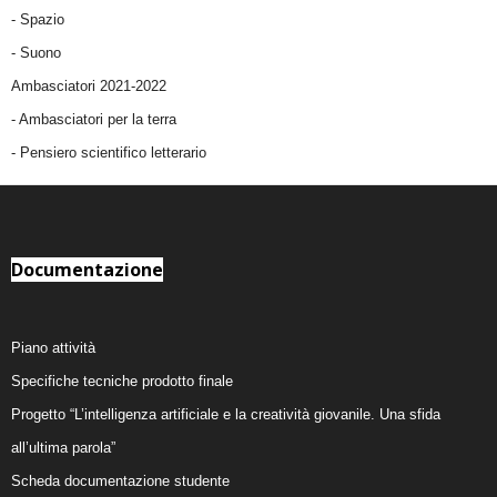
-
Spazio
-
Suono
Ambasciatori 2021-2022
-
Ambasciatori per la terra
- Pensiero scientifico letterario
Documentazione
Piano attività
Specifiche tecniche prodotto finale
Progetto “L’intelligenza artificiale e la creatività giovanile. Una sfida
all’ultima parola”
Scheda documentazione studente