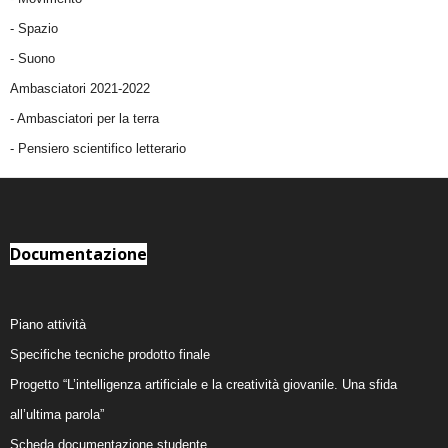
-
Spazio
-
Suono
Ambasciatori 2021-2022
-
Ambasciatori per la terra
- Pensiero scientifico letterario
Documentazione
Piano attività
Specifiche tecniche prodotto finale
Progetto “L’intelligenza artificiale e la creatività giovanile. Una sfida
all’ultima parola”
Scheda documentazione studente