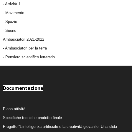
-
Attività 1
-
Movimento
-
Spazio
-
Suono
Ambasciatori 2021-2022
-
Ambasciatori per la terra
- Pensiero scientifico letterario
Documentazione
Piano attività
Specifiche tecniche prodotto finale
Progetto “L’intelligenza artificiale e la creatività giovanile. Una sfida