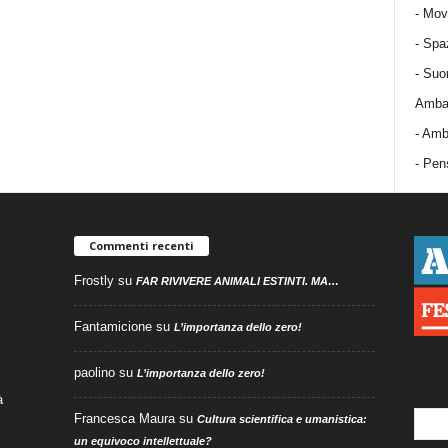
-
Mov
-
Spa
-
Suo
Ambas
-
Amba
- Pens
Commenti recenti
Frostly
su
FAR RIVIVERE ANIMALI ESTINTI. MA…
Fantamicione
su
L’importanza dello zero!
paolino
su
L’importanza dello zero!
à
Francesca Maura
su
Cultura scientifica e umanistica:
un equivoco intellettuale?