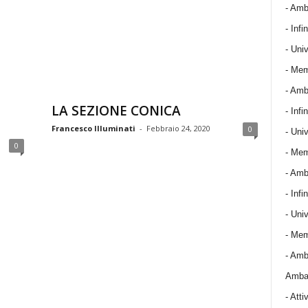
- Amba
- Infin
- Univ
- Mem
- Amba
LA SEZIONE CONICA
- Infin
Francesco Illuminati
-
Febbraio 24, 2020
0
- Univ
0
- Mem
- Amba
- Infin
- Univ
- Mem
- Amba
Ambas
-
Attiv