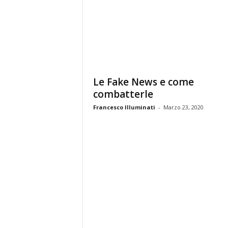
t
a
S
c
i
e
n
z
Le Fake News e come
a
combatterle
F
Francesco Illuminati
-
Marzo 23, 2020
i
l
o
s
o
f
i
a