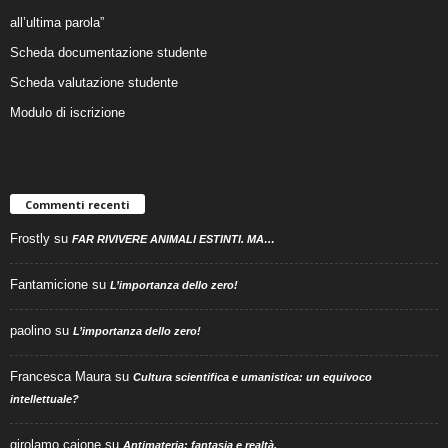
all’ultima parola”
Scheda documentazione studente
Scheda valutazione studente
Modulo di iscrizione
Commenti recenti
Frostly
su
FAR RIVIVERE ANIMALI ESTINTI. MA…
Fantamicione
su
L’importanza dello zero!
paolino
su
L’importanza dello zero!
Francesca Maura
su
Cultura scientifica e umanistica: un equivoco
intellettuale?
girolamo caione
su
Antimateria: fantasia e realtà.