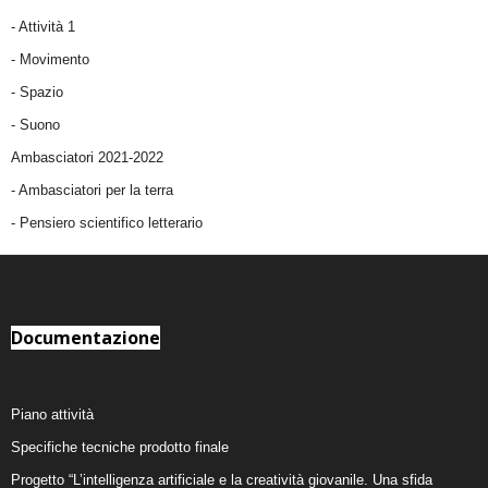
-
Attività 1
-
Movimento
-
Spazio
-
Suono
Ambasciatori 2021-2022
-
Ambasciatori per la terra
- Pensiero scientifico letterario
Documentazione
Piano attività
Specifiche tecniche prodotto finale
Progetto “L’intelligenza artificiale e la creatività giovanile. Una sfida