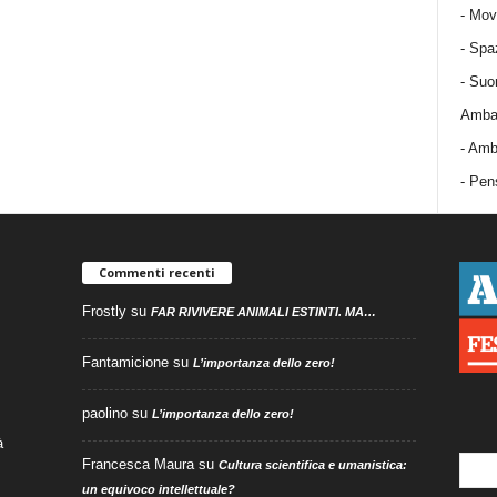
-
Mov
-
Spa
-
Suo
Ambas
-
Amba
- Pens
Commenti recenti
Frostly
su
FAR RIVIVERE ANIMALI ESTINTI. MA…
Fantamicione
su
L’importanza dello zero!
paolino
su
L’importanza dello zero!
à
Francesca Maura
su
Cultura scientifica e umanistica:
un equivoco intellettuale?