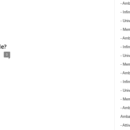
- Amba
- Infin
- Univ
- Mem
- Amba
le?
- Infin
0
- Univ
- Mem
- Amba
- Infin
- Univ
- Mem
- Amba
Ambas
-
Attiv