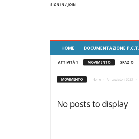
SIGN IN / JOIN
A
HOME
DOCUMENTAZIONE P.C.T.
m
b
ATTIVITÀ 1
MOVIMENTO
SPAZIO
a
s
c
MOVIMENTO
Home
Ambasciatori 2023
i
a
t
No posts to display
o
r
i
F
e
s