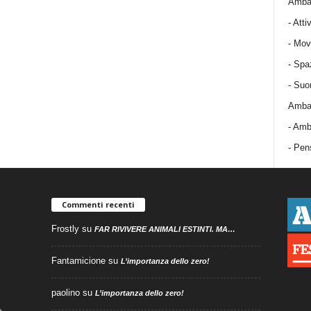
Ambas
-
Attiv
-
Mov
-
Spa
-
Suo
Ambas
-
Amba
- Pens
Commenti recenti
Frostly
su
FAR RIVIVERE ANIMALI ESTINTI. MA…
Fantamicione
su
L’importanza dello zero!
paolino
su
L’importanza dello zero!