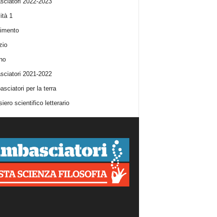
ciatori 2022-2023
ità 1
imento
zio
no
ciatori 2021-2022
sciatori per la terra
iero scientifico letterario