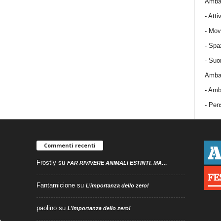
Ambas
-
Attiv
-
Mov
-
Spa
-
Suo
Ambas
-
Amba
- Pens
Commenti recenti
Frostly
su
FAR RIVIVERE ANIMALI ESTINTI. MA…
Fantamicione
su
L’importanza dello zero!
paolino
su
L’importanza dello zero!