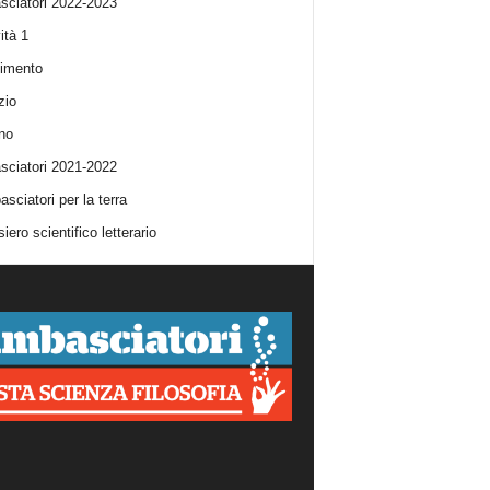
ciatori 2022-2023
ità 1
imento
zio
no
ciatori 2021-2022
sciatori per la terra
iero scientifico letterario