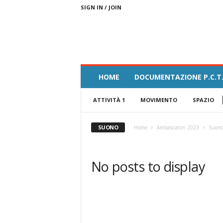
SIGN IN / JOIN
A
HOME
DOCUMENTAZIONE P.C.T.
m
b
ATTIVITÀ 1
MOVIMENTO
SPAZIO
a
s
c
SUONO
Home
Ambasciatori 2023
Suon
i
a
t
No posts to display
o
r
i
F
e
s