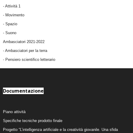
-
Attività 1
-
Movimento
-
Spazio
-
Suono
Ambasciatori 2021-2022
-
Ambasciatori per la terra
- Pensiero scientifico letterario
Documentazione
Piano attività
Specifiche tecniche prodotto finale
Progetto “L’intelligenza artificiale e la creatività giovanile. Una sfida