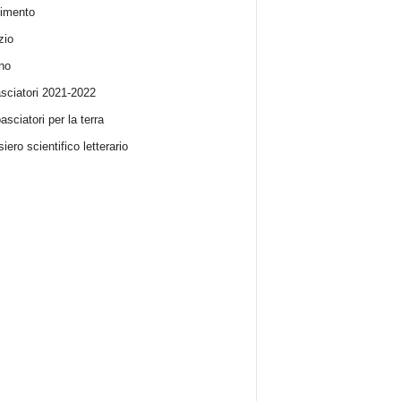
imento
zio
no
ciatori 2021-2022
sciatori per la terra
iero scientifico letterario