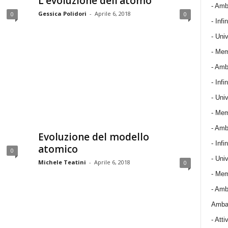
L’evoluzione dell’atomo
- Amba
Gessica Polidori
-
Aprile 6, 2018
0
0
- Infin
- Univ
- Mem
- Amba
- Infin
- Univ
- Mem
- Amba
Evoluzione del modello
- Infin
atomico
0
- Univ
Michele Teatini
-
Aprile 6, 2018
0
- Mem
- Amba
Ambas
-
Attiv