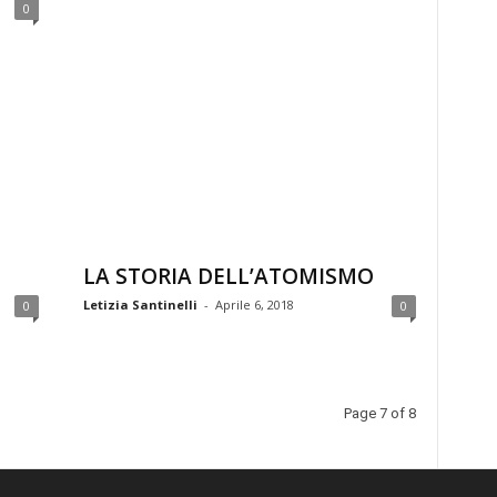
0
LA STORIA DELL’ATOMISMO
Letizia Santinelli
-
Aprile 6, 2018
0
0
Page 7 of 8