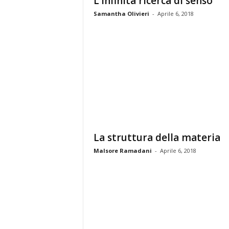
L’infinita ricerca di senso
t
a
Samantha Olivieri
-
Aprile 6, 2018
S
c
i
e
n
z
a
F
i
l
o
La struttura della materia
s
Malsore Ramadani
-
Aprile 6, 2018
o
f
i
a