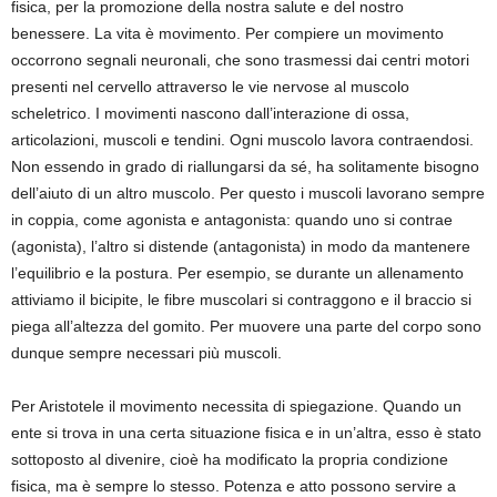
fisica, per la promozione della nostra salute e del nostro
benessere. La vita è movimento. Per compiere un movimento
occorrono segnali neuronali, che sono trasmessi dai centri motori
presenti nel cervello attraverso le vie nervose al muscolo
scheletrico. I movimenti nascono dall’interazione di ossa,
articolazioni, muscoli e tendini. Ogni muscolo lavora contraendosi.
Non essendo in grado di riallungarsi da sé, ha solitamente bisogno
dell’aiuto di un altro muscolo. Per questo i muscoli lavorano sempre
in coppia, come agonista e antagonista: quando uno si contrae
(agonista), l’altro si distende (antagonista) in modo da mantenere
l’equilibrio e la postura. Per esempio, se durante un allenamento
attiviamo il bicipite, le fibre muscolari si contraggono e il braccio si
piega all’altezza del gomito. Per muovere una parte del corpo sono
dunque sempre necessari più muscoli.
Per Aristotele il movimento necessita di spiegazione. Quando un
ente si trova in una certa situazione fisica e in un’altra, esso è stato
sottoposto al divenire, cioè ha modificato la propria condizione
fisica, ma è sempre lo stesso. Potenza e atto possono servire a