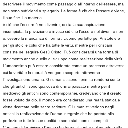
descrivere il movimento come passaggio all’interno dell’essere, ma
non sono sufficienti a spiegarlo. La forma è ciò che l’essere diviene,
il suo fine. La materia
è ciò che l’essere è nel divenire, ossia la sua aspirazione
incompiuta; la privazione è invece ciò che l’essere nel divenire non
è, ovvero la mancanza di forma . L’uomo perfetto per Aristotele e
per gli stoici è colui che ha tutte le virtù, mentre per i cristiani
consiste nel seguire Gesù Cristo. Può considerarsi una forma di
movimento anche quello di sviluppo come realizzazione della virtù.
L’umanesimo può essere considerato come un processo attraverso
cui la verità e la moralità vengono scoperte attraverso
l’investigazione umana. Gli umanisti sono i primi a rendersi conto
che gli antichi sono qualcosa di ormai passato mentre per il
medioevo gli antichi sono contemporanei, credevano che il creato
fosse voluto da dio. Il mondo era considerato una realtà statica e
viene ricercata nelle sacre scritture. Gli umanisti vedono negli
antichi la realizzazione dell’uomo integrale che ha portato alla
perfezione tutte le sue qualità e sono stati uomini compiuti.
Cercano di far rivivere l’uomo che torna al centro del mondo e alla