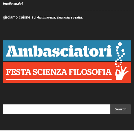
intellettuale?
girolamo caione
su
Antimateria: fantasia e realtà.