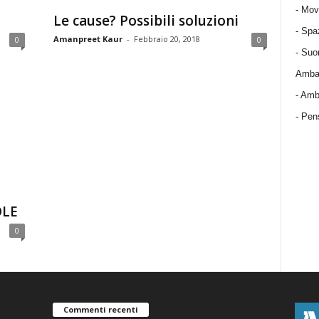
-
Mov
Le cause? Possibili soluzioni
-
Spa
Amanpreet Kaur
-
Febbraio 20, 2018
0
0
-
Suo
Ambas
-
Amba
- Pens
OLE
0
Commenti recenti