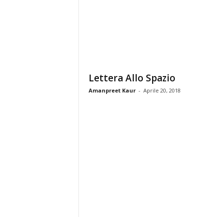
t
a
S
c
i
e
n
z
Lettera Allo Spazio
a
Amanpreet Kaur
-
Aprile 20, 2018
F
i
l
o
s
o
f
i
a