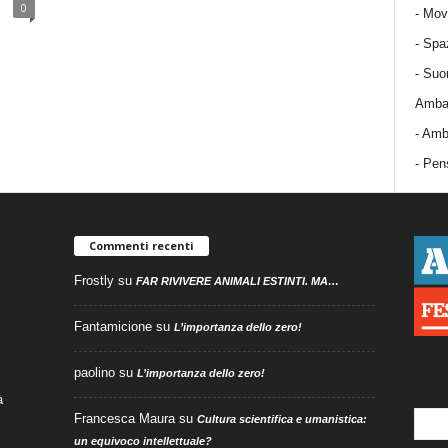
0
-
Mov
-
Spa
-
Suo
Ambas
-
Amba
- Pens
Commenti recenti
Frostly
su
FAR RIVIVERE ANIMALI ESTINTI. MA…
Fantamicione
su
L’importanza dello zero!
paolino
su
L’importanza dello zero!
à
Francesca Maura
su
Cultura scientifica e umanistica:
un equivoco intellettuale?