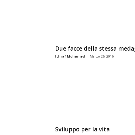
t
a
S
c
i
e
n
z
Due facce della stessa meda
a
Ichraf Mohamed
-
Marzo 26, 2016
F
i
l
o
s
o
f
i
a
Sviluppo per la vita