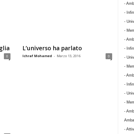
- Amba
- Infin
- Univ
- Mem
- Amba
glia
L’universo ha parlato
- Infin
Ichraf Mohamed
-
Marzo 13, 2016
0
0
- Univ
- Mem
- Amba
- Infin
- Univ
- Mem
- Amba
Ambas
-
Attiv