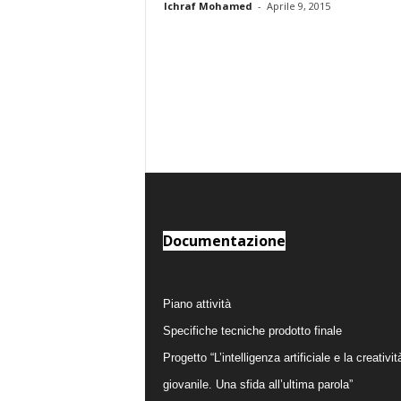
Ichraf Mohamed
-
Aprile 9, 2015
Documentazione
Piano attività
Specifiche tecniche prodotto finale
Progetto “L’intelligenza artificiale e la creativit
giovanile. Una sfida all’ultima parola”