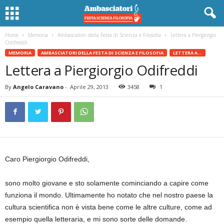
Home
Memoria
Ambasciatori della Festa di Scienza e Filosofia
Lettera a Piergiorgio
Odifreddi
MEMORIA
AMBASCIATORI DELLA FESTA DI SCIENZA E FILOSOFIA
LETTERA A...
Lettera a Piergiorgio Odifreddi
By
Angelo Caravano
-
Aprile 29, 2013
3458
1
Caro Piergiorgio Odifreddi,
sono molto giovane e sto solamente cominciando a capire come
funziona il mondo. Ultimamente ho notato che nel nostro paese la
cultura scientifica non è vista bene come le altre culture, come ad
esempio quella letteraria, e mi sono sorte delle domande.