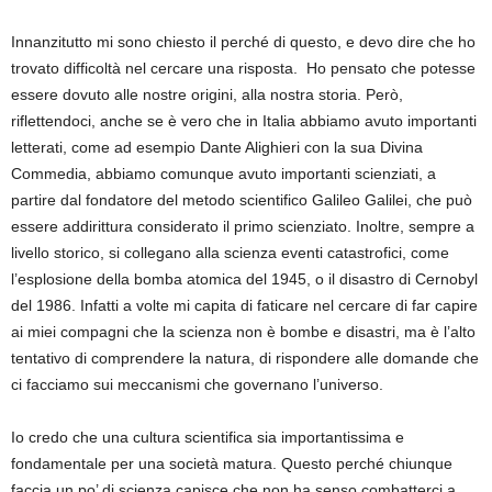
Innanzitutto mi sono chiesto il perché di questo, e devo dire che ho
trovato difficoltà nel cercare una risposta. Ho pensato che potesse
essere dovuto alle nostre origini, alla nostra storia. Però,
riflettendoci, anche se è vero che in Italia abbiamo avuto importanti
letterati, come ad esempio Dante Alighieri con la sua Divina
Commedia, abbiamo comunque avuto importanti scienziati, a
partire dal fondatore del metodo scientifico Galileo Galilei, che può
essere addirittura considerato il primo scienziato. Inoltre, sempre a
livello storico, si collegano alla scienza eventi catastrofici, come
l’esplosione della bomba atomica del 1945, o il disastro di Cernobyl
del 1986. Infatti a volte mi capita di faticare nel cercare di far capire
ai miei compagni che la scienza non è bombe e disastri, ma è l’alto
tentativo di comprendere la natura, di rispondere alle domande che
ci facciamo sui meccanismi che governano l’universo.
Io credo che una cultura scientifica sia importantissima e
fondamentale per una società matura. Questo perché chiunque
faccia un po’ di scienza capisce che non ha senso combatterci a