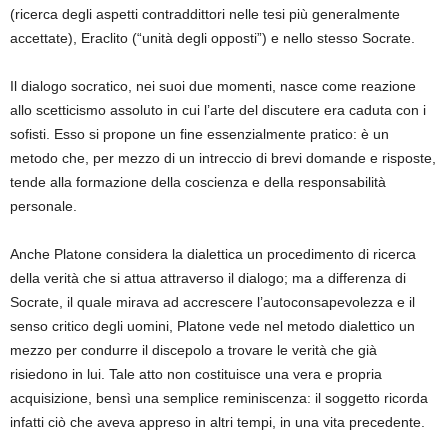
(ricerca degli aspetti contraddittori nelle tesi più generalmente
accettate), Eraclito (“unità degli opposti”) e nello stesso Socrate.
Il dialogo socratico, nei suoi due momenti, nasce come reazione
allo scetticismo assoluto in cui l’arte del discutere era caduta con i
sofisti. Esso si propone un fine essenzialmente pratico: è un
metodo che, per mezzo di un intreccio di brevi domande e risposte,
tende alla formazione della coscienza e della responsabilità
personale.
Anche Platone considera la dialettica un procedimento di ricerca
della verità che si attua attraverso il dialogo; ma a differenza di
Socrate, il quale mirava ad accrescere l’autoconsapevolezza e il
senso critico degli uomini, Platone vede nel metodo dialettico un
mezzo per condurre il discepolo a trovare le verità che già
risiedono in lui. Tale atto non costituisce una vera e propria
acquisizione, bensì una semplice reminiscenza: il soggetto ricorda
infatti ciò che aveva appreso in altri tempi, in una vita precedente.