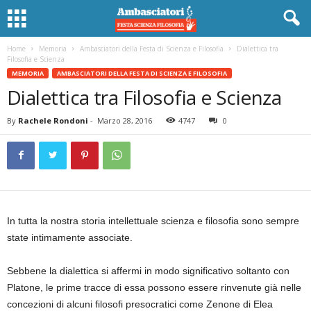
Home
Memoria
Ambasciatori della Festa di Scienza e Filosofia
Dialettica tra
Filosofia e Scienza
MEMORIA
AMBASCIATORI DELLA FESTA DI SCIENZA E FILOSOFIA
Dialettica tra Filosofia e Scienza
By
Rachele Rondoni
-
Marzo 28, 2016
4747
0
In tutta la nostra storia intellettuale scienza e filosofia sono sempre
state intimamente associate.
Sebbene la dialettica si affermi in modo significativo soltanto con
Platone, le prime tracce di essa possono essere rinvenute già nelle
concezioni di alcuni filosofi presocratici come Zenone di Elea