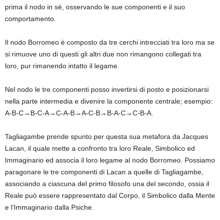
prima il nodo in sé, osservando le sue componenti e il suo
comportamento.
Il nodo Borromeo è composto da tre cerchi intrecciati tra loro ma se
si rimuove uno di questi gli altri due non rimangono collegati tra
loro, pur rimanendo intatto il legame.
Nel nodo le tre componenti posso invertirsi di posto e posizionarsi
nella parte intermedia e divenire la componente centrale; esempio:
A-B-C→B-C-A→C-A-B→A-C-B→B-A-C→C-B-A.
Tagliagambe prende spunto per questa sua metafora da Jacques
Lacan, il quale mette a confronto tra loro Reale, Simbolico ed
Immaginario ed associa il loro legame al nodo Borromeo. Possiamo
paragonare le tre componenti di Lacan a quelle di Tagliagambe,
associando a ciascuna del primo filosofo una del secondo, ossia il
Reale può essere rappresentato dal Corpo, il Simbolico dalla Mente
e l’Immaginario dalla Psiche.