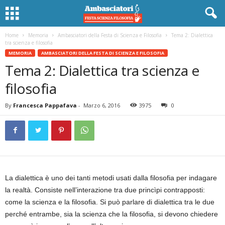
Home
Memoria
Ambasciatori della Festa di Scienza e Filosofia
Tema 2: Dialettica
tra scienza e filosofia
MEMORIA
AMBASCIATORI DELLA FESTA DI SCIENZA E FILOSOFIA
Tema 2: Dialettica tra scienza e
filosofia
By
Francesca Pappafava
-
Marzo 6, 2016
3975
0
La dialettica è uno dei tanti metodi usati dalla filosofia per indagare
la realtà. Consiste nell’interazione tra due princìpi contrapposti:
come la scienza e la filosofia. Si può parlare di dialettica tra le due
perché entrambe, sia la scienza che la filosofia, si devono chiedere