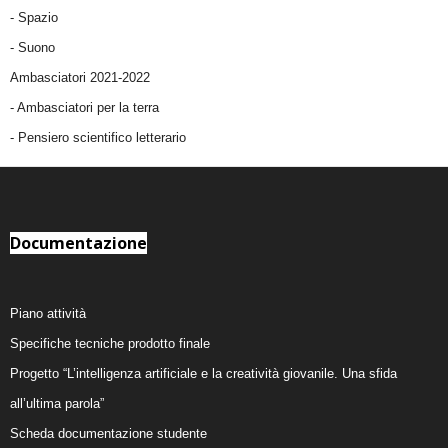
-
Spazio
-
Suono
Ambasciatori 2021-2022
-
Ambasciatori per la terra
- Pensiero scientifico letterario
Documentazione
Piano attività
Specifiche tecniche prodotto finale
Progetto “L’intelligenza artificiale e la creatività giovanile. Una sfida
all’ultima parola”
Scheda documentazione studente