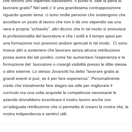
che offrono uno stipendio bassissimo. Il punto è, vale la pena di
lavorare gratis? Nel web c’ è una grandissima contrapposizione
riguardo questo tema: ci sono molte persone che sostengono che
accettare un posto di lavoro che non ti dà uno stipendio sia una
vera e propria “schiavitù”, altri dicono che in tal modo si sminuisce
la professionalità del lavoratore e che i soldi e il tempo spesi per
una formazione non possono andare sprecati in tal modo. Ci sono
invece altri a sostenere che lavorare senza alcuna retribuzione
possa avere dei lati positivi, come far aumentare l’esperienza e la
formazione del lavoratore o creargli visibilità presso le ditte stesse
o altre esterne. Lo stesso Jovanotti ha detto “lavorare gratis ai
grandi eventi si può, se è per fare esperienza”. Personalmente
credo che inizialmente fare stages sia utile per migliorare il
curriculo ma una volta acquisite le competenze necessarie le
aziende dovrebbero incentivare il nostro lavoro anche con
un’adeguata retribuzione che ci permetta di crearci la nostra vita, la
nostra indipendenza e sentirci utili.