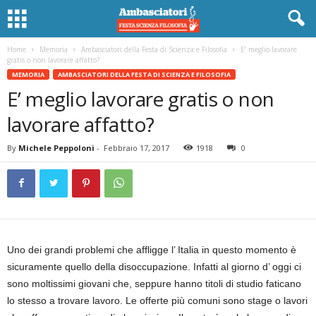
Home
Memoria
Ambasciatori della Festa di Scienza e Filosofia
E’ meglio lavorare
gratis o non lavorare affatto?
MEMORIA
AMBASCIATORI DELLA FESTA DI SCIENZA E FILOSOFIA
E’ meglio lavorare gratis o non
lavorare affatto?
By
Michele Peppoloni
-
Febbraio 17, 2017
1918
0
Uno dei grandi problemi che affligge l’ Italia in questo momento è
sicuramente quello della disoccupazione. Infatti al giorno d’ oggi ci
sono moltissimi giovani che, seppure hanno titoli di studio faticano
lo stesso a trovare lavoro. Le offerte più comuni sono stage o lavori