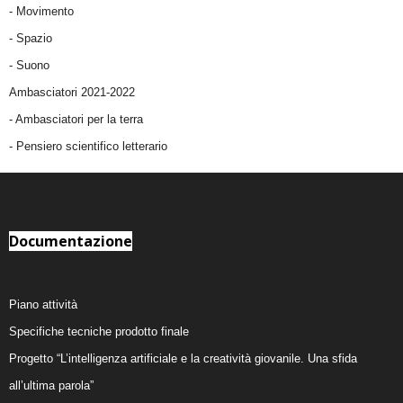
-
Movimento
-
Spazio
-
Suono
Ambasciatori 2021-2022
-
Ambasciatori per la terra
- Pensiero scientifico letterario
Documentazione
Piano attività
Specifiche tecniche prodotto finale
Progetto “L’intelligenza artificiale e la creatività giovanile. Una sfida
all’ultima parola”