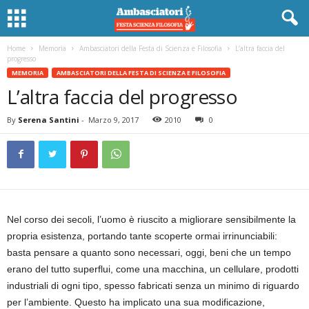
Home
Memoria
Ambasciatori della Festa di Scienza e Filosofia
L’altra faccia del
progresso
MEMORIA
AMBASCIATORI DELLA FESTA DI SCIENZA E FILOSOFIA
L’altra faccia del progresso
By
Serena Santini
-
Marzo 9, 2017
2010
0
Nel corso dei secoli, l’uomo è riuscito a migliorare sensibilmente la
propria esistenza, portando tante scoperte ormai irrinunciabili:
basta pensare a quanto sono necessari, oggi, beni che un tempo
erano del tutto superflui, come una macchina, un cellulare, prodotti
industriali di ogni tipo, spesso fabricati senza un minimo di riguardo
per l’ambiente. Questo ha implicato una sua modificazione,