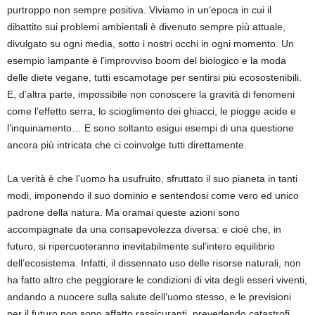
purtroppo non sempre positiva. Viviamo in un’epoca in cui il
dibattito sui problemi ambientali è divenuto sempre più attuale,
divulgato su ogni media, sotto i nostri occhi in ogni momento. Un
esempio lampante è l’improvviso boom del biologico e la moda
delle diete vegane, tutti escamotage per sentirsi più ecosostenibili.
E, d’altra parte, impossibile non conoscere la gravità di fenomeni
come l’effetto serra, lo scioglimento dei ghiacci, le piogge acide e
l’inquinamento… E sono soltanto esigui esempi di una questione
ancora più intricata che ci coinvolge tutti direttamente.
La verità è che l’uomo ha usufruito, sfruttato il suo pianeta in tanti
modi, imponendo il suo dominio e sentendosi come vero ed unico
padrone della natura. Ma oramai queste azioni sono
accompagnate da una consapevolezza diversa: e cioè che, in
futuro, si ripercuoteranno inevitabilmente sul’intero equilibrio
dell’ecosistema. Infatti, il dissennato uso delle risorse naturali, non
ha fatto altro che peggiorare le condizioni di vita degli esseri viventi,
andando a nuocere sulla salute dell’uomo stesso, e le previsioni
per il futuro non sono affatto rassicuranti, prevedendo catastrofi