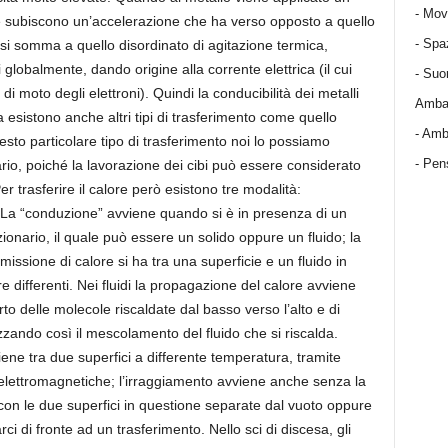
-
Mov
one subiscono un’accelerazione che ha verso opposto a quello
-
Spa
i somma a quello disordinato di agitazione termica,
 globalmente, dando origine alla corrente elettrica (il cui
-
Suo
 moto degli elettroni). Quindi la conducibilità dei metalli
Ambas
ma esistono anche altri tipi di trasferimento come quello
-
Amba
uesto particolare tipo di trasferimento noi lo possiamo
- Pens
rio, poiché la lavorazione dei cibi può essere considerato
er trasferire il calore però esistono tre modalità:
La “conduzione” avviene quando si è in presenza di un
onario, il quale può essere un solido oppure un fluido; la
ssione di calore si ha tra una superficie e un fluido in
 differenti. Nei fluidi la propagazione del calore avviene
 delle molecole riscaldate dal basso verso l’alto e di
izzando così il mescolamento del fluido che si riscalda.
ene tra due superfici a differente temperatura, tramite
elettromagnetiche; l’irraggiamento avviene anche senza la
on le due superfici in questione separate dal vuoto oppure
ci di fronte ad un trasferimento. Nello sci di discesa, gli