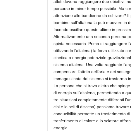
atleti devono raggiungere due obiettivi: n
percorso in minor tempo possibile. Ma com
attenzione alle bandierine da schivare? Il p
bambino sull’altalena la può muovere in d
facendo oscillare queste ultime in prossimi
Alternativamente una seconda persona post
spinta necessaria. Prima di raggiungere l’
utilizzando l’altalena) la forza utilizzata 
cinetica o energia potenziale gravitazion
sistema altalena. Una volta raggiunto l’ang
compensare l’attrito dell’aria e dei sostegn
immagazzinata dal sistema si trasforma in c
La persona che si trova dietro che spinge 
di energia sull’altalena, permettendo a q
tre situazioni completamente differenti l’una
cibi e lo scii di discesa) possiamo trova
conducibilità permette un trasferimento di e
trasferimento di calore e lo sciatore affro
energia.