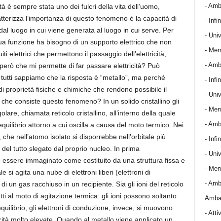
- Amba
tà è sempre stata uno dei fulcri della vita dell’uomo,
ratterizza l’importanza di questo fenomeno è la capacità di
- Infin
i dal luogo in cui viene generata al luogo in cui serve. Per
- Univ
a funzione ha bisogno di un supporto elettrico che non
- Mem
i elettrici che permettono il passaggio dell’elettricità,
- Amba
ale però che mi permette di far passare elettricità? Può
tti sappiamo che la risposta è “metallo”, ma perché
- Infin
di proprietà fisiche e chimiche che rendono possibile il
- Univ
n che consiste questo fenomeno? In un solido cristallino gli
- Mem
lare, chiamata reticolo cristallino, all’interno della quale
- Amba
quilibrio attorno a cui oscilla a causa del moto termico. Nei
), che nell’atomo isolato si disporrebbe nell’orbitale più
- Infin
i del tutto slegato dal proprio nucleo. In prima
- Univ
essere immaginato come costituito da una struttura fissa e
- Mem
le si agita una nube di elettroni liberi (elettroni di
- Amba
di un gas racchiuso in un recipiente. Sia gli ioni del reticolo
ti al moto di agitazione termica: gli ioni possono soltanto
Ambas
equilibrio, gli elettroni di conduzione, invece, si muovono
-
Attiv
ocità molto elevate. Quando al metallo viene applicato un