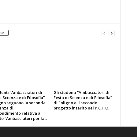
OR
denti “Ambasciatori di
Gli studenti “Ambasciatori di
i Scienza e di Filosofia”
Festa di Scienza e di Filosofia”
igno seguono la seconda
di Foligno e il secondo
enza di
progetto inserito nei P.C.T.O.
ondimento relativa al
o “Ambasciatori per la...