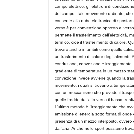
campo elettrico, gli elettroni di conduzi
del campo. Tale movimento ordinato, che s
consente alla nube elettronica di spostarsi
verso è per convenzione opposto al verso di
permette il trasferimento dell’elettricità, 
termico, cioè il trasferimento di calore. Q
trovare anche in ambiti come quello culina
un trasferimento di calore degli alimenti. P
conduzione, convezione e irraggiamento. 
gradiente di temperatura in un mezzo stazi
convezione invece avviene quando la trasmi
movimento, i quali si trovano a temperature
con un meccanismo che prevede il trasporto
quelle fredde dall’alto verso il basso, real
L’ultimo metodo è l’irraggiamento che avvi
emissione di energia sotto forma di onde 
presenza di un mezzo interposto, ovvero c
dall’aria. Anche nello sport possiamo trovar