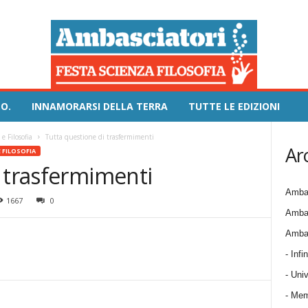
O.
INNAMORARSI DELLA TERRA
TUTTE LE EDIZIONI
e Filosofia
Tutta questione di trasfermimenti
Ar
 FILOSOFIA
i trasfermimenti
Ambas
1667
0
Ambas
Ambas
- Infin
- Univ
- Mem