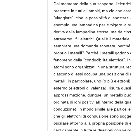
t
Dal momento della sua scoperta, l’elettrici
a
presente in tutti gli ambiti, ma ciò che ca
S
“viaggiare”: cioè la possibilità di spostars
c
esempio una lampadina per svolgere la su
i
deriva dalla lampadina stessa, ma da circuit
e
n
attraverso i fili elettrici. Qual è il materi
z
sembrare una domanda scontata, perché tu
a
proprio i metalli? Perché i metalli godono 
F
fenomeno della “conducibilità elettrica”. I
i
atomi sono organizzati in una struttura rego
l
ciascuno di essi occupa una posizione di e
o
metalli, in particolare, uno (o più elettroni
s
o
esterno (elettroni di valenza), risulta quas
f
approssimazione, dunque, un metallo può 
i
ordinata di ioni positivi all’interno della qua
a
conduzione), in modo simile alle particelle 
che gli elettroni di conduzione sono sogget
oscillare attorno alla propria posizione di 
caoticamente in tutte le direzioni con vel