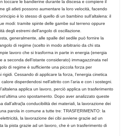
on toccare le bandierine durante la discesa e compiere il
e gli atleti possono aumentare la loro velocità, facendo
rincipio è lo stesso di quello di un bambino sull’altalena: il
ue modi: tramite spinte delle gambe sul terreno oppure
tà degli estremi dell’angolo di oscillazione.
a, generalmente, alle spalle del sedile può fornire la
angolo di regime (scelto in modo arbitrario da chi sta
compie lavoro che si trasforma in parte in energia (energia
ale a seconda dell’istante considerato) immagazzinata nel
olo di regime è sufficiente una piccola forza per
i rigidi. Cessando di applicare la forza, l’energia cinetica
alore disperdendosi nell’attrito con l’aria e con i sostegni.
l’altalena applica un lavoro, perciò applica un trasferimento
uest’ultima uno spostamento. Dopo aver analizzato queste
 dall’altra(la conducibilità dei materiali, la lavorazione dei
re una parola in comune a tutte tre: TRASFERIMENTO: la
lettricità, la lavorazione dei cibi avviene grazie ad un
nta la pista grazie ad un lavoro, che è un trasferimento di