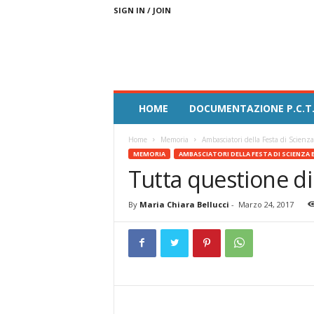
SIGN IN / JOIN
A
HOME
DOCUMENTAZIONE P.C.T.
m
b
Home
Memoria
Ambasciatori della Festa di Scienza 
a
MEMORIA
AMBASCIATORI DELLA FESTA DI SCIENZA E
s
Tutta questione d
c
i
a
By
Maria Chiara Bellucci
-
Marzo 24, 2017
t
o
r
i
F
e
s