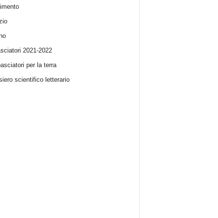
imento
zio
no
ciatori 2021-2022
sciatori per la terra
iero scientifico letterario