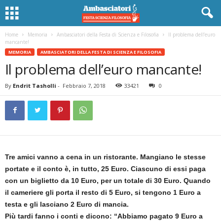
Home
Memoria
Ambasciatori della Festa di Scienza e Filosofia
Il problema dell’euro
mancante!
MEMORIA
AMBASCIATORI DELLA FESTA DI SCIENZA E FILOSOFIA
Il problema dell’euro mancante!
By
Endrit Tasholli
-
Febbraio 7, 2018
33421
0
Tre amici vanno a cena in un ristorante. Mangiano le stesse
portate e il conto è, in tutto, 25 Euro. Ciascuno di essi paga
con un biglietto da 10 Euro, per un totale di 30 Euro. Quando
il cameriere gli porta il resto di 5 Euro, si tengono 1 Euro a
testa e gli lasciano 2 Euro di mancia.
Più tardi fanno i conti e dicono: “Abbiamo pagato 9 Euro a