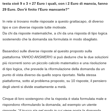
testa cioè 9 x 3 = 27 Euro i quali, con i 2 Euro di mancia, fanno
29 Euro. Dov’è finito l’Euro mancante?”
In rete si trovano molte risposate a questo grattacapo, di diverso
tipo e con diverse risposte tutte motivate.
Da chi da risposte matematiche, a chi da una risposta di tipo logica
sostenendo che la domanda sia formulata in modo sbagliato.
Basandoci sulle diverse risposte al quesito proposto sulla
piattaforma
YAHOO ANSWER!©
si può dedurre che le due soluzioni
più ricorrenti sono un piccolo calcolo matematico e una risoluzione
di tipo logica, che prevede la riformulazione della domanda da un
punto di vista diverso da quello sopra riportato. Nella stessa
piattaforma, sotto al problema proposto, su 10 risposte, il pensiero
degli utenti si divide esattamente a metà.
Cinque di loro sostengono che la risposta è stata formulata male e
rispondono riformulando la domanda; ad esempio un utente
risponde: “
Il trucco sta nel modo in cui viene posta la domanda.