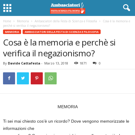
Home
Memoria
Ambasciatori della Festa di Scienza e Filosofia
Cosa è la memoria e
perchè si verifica il negazionismo?
MEMORIA
AMBASCIATORI DELLA FESTA DI SCIENZA E FILOSOFIA
Cosa è la memoria e perchè si
verifica il negazionismo?
By
Davide Cattafesta
-
Marzo 13, 2018
1871
0
MEMORIA
Ti sei mai chiesto cos’è un ricordo? Dove vengono memorizzate le
informazioni che