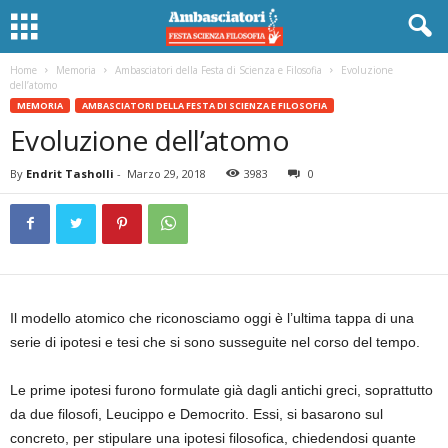
Home
Memoria
Ambasciatori della Festa di Scienza e Filosofia
Evoluzione
dell’atomo
MEMORIA
AMBASCIATORI DELLA FESTA DI SCIENZA E FILOSOFIA
Evoluzione dell’atomo
By
Endrit Tasholli
-
Marzo 29, 2018
3983
0
Il modello atomico che riconosciamo oggi è l’ultima tappa di una
serie di ipotesi e tesi che si sono susseguite nel corso del tempo.
Le prime ipotesi furono formulate già dagli antichi greci, soprattutto
da due filosofi, Leucippo e Democrito. Essi, si basarono sul
concreto, per stipulare una ipotesi filosofica, chiedendosi quante