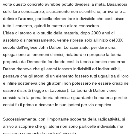
volte questo concreto avrebbe potuto dividersi a metà. Basandosi
sulle loro conoscenze, sicuramente non scientifiche, arrivarono a
definire l’
atomo
, particella elementare indivisibile che costituisce
tutto il concreto, quindi la materia allora conosciuta.
L’idea di atomo e lo studio della materia, dopo 2000 anni di
assoluto disinteressamento, venne ripresa solo all’inizio del XIX
secolo dall’inglese John Dalton. Lo scienziato, per dare una
spiegazione ai fenomeni chimici, rielaborò e ripropose la teoria
proposta da Democrito fondando così la teoria atomica moderna.
Dalton riteneva che gli atomi fossero indivisibili ed indistruttibili,
pensava che gli atomi di un elemento fossero tutti uguali tra di loro
e infine sosteneva che gli atomi non potessero né essere creati né
essere distrutti (legge di Lavoisier). La teoria di Dalton viene
considerata la prima teoria atomica riguardante la materia perché
costui fu il primo a ricavare le sue ipotesi per via empirica.
Successivamente, con l’importante scoperta della radioattività, si
arrivò a scoprire che gli atomi non sono particelle indivisibili, ma
essi sono composti da parti più piccole.