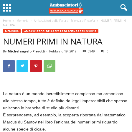
Home
Memoria
Ambasciatori della Festa di Scienza e Filosofia
NUMERI PRIMI IN
NATURA
MEMORIA
AMBASCIATORI DELLA FESTA DI SCIENZA E FILOSOFIA
NUMERI PRIMI IN NATURA
By
Michelangelo Pierotti
-
Febbraio 19, 2019
3949
0
La natura è un mondo incredibilmente complesso ma armonioso
allo stesso tempo, tutto è definito da leggi impercettibili che spesso
uniscono le branche di studio più distanti.
È sorprendente, ad esempio, la scoperta riportata dal matematico
Marcus du Sautoy nel libro l’enigma dei numeri primi riguardo
alcune specie di cicale.