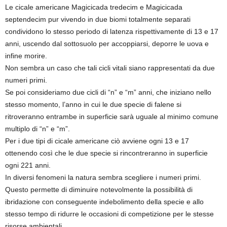
Le cicale americane Magicicada tredecim e Magicicada
septendecim pur vivendo in due biomi totalmente separati
condividono lo stesso periodo di latenza rispettivamente di 13 e 17
anni, uscendo dal sottosuolo per accoppiarsi, deporre le uova e
infine morire.
Non sembra un caso che tali cicli vitali siano rappresentati da due
numeri primi.
Se poi consideriamo due cicli di “n” e “m” anni, che iniziano nello
stesso momento, l’anno in cui le due specie di falene si
ritroveranno entrambe in superficie sarà uguale al minimo comune
multiplo di “n” e “m”.
Per i due tipi di cicale americane ciò avviene ogni 13 e 17
ottenendo così che le due specie si rincontreranno in superficie
ogni 221 anni.
In diversi fenomeni la natura sembra scegliere i numeri primi.
Questo permette di diminuire notevolmente la possibilità di
ibridazione con conseguente indebolimento della specie e allo
stesso tempo di ridurre le occasioni di competizione per le stesse
risorse ambientali.