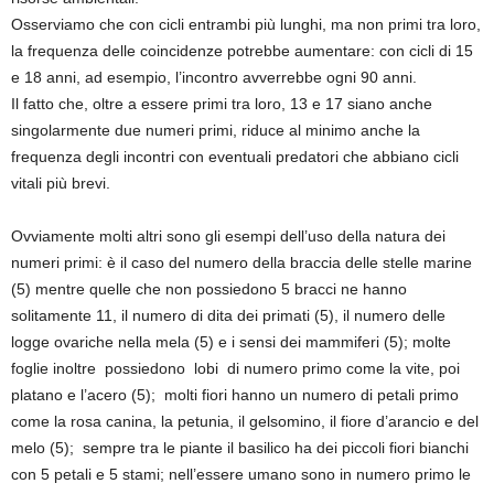
Osserviamo che con cicli entrambi più lunghi, ma non primi tra loro,
la frequenza delle coincidenze potrebbe aumentare: con cicli di 15
e 18 anni, ad esempio, l’incontro avverrebbe ogni 90 anni.
Il fatto che, oltre a essere primi tra loro, 13 e 17 siano anche
singolarmente due numeri primi, riduce al minimo anche la
frequenza degli incontri con eventuali predatori che abbiano cicli
vitali più brevi.
Ovviamente molti altri sono gli esempi dell’uso della natura dei
numeri primi: è il caso del numero della braccia delle stelle marine
(5) mentre quelle che non possiedono 5 bracci ne hanno
solitamente 11, il numero di dita dei primati (5), il numero delle
logge ovariche nella mela (5) e i sensi dei mammiferi (5); molte
foglie inoltre possiedono lobi di numero primo come la vite, poi
platano e l’acero (5); molti fiori hanno un numero di petali primo
come la rosa canina, la petunia, il gelsomino, il fiore d’arancio e del
melo (5); sempre tra le piante il basilico ha dei piccoli fiori bianchi
con 5 petali e 5 stami; nell’essere umano sono in numero primo le