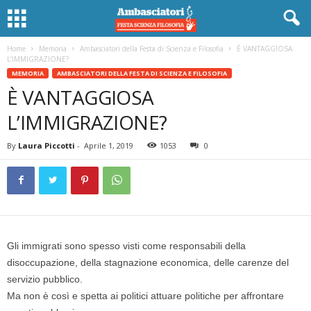
Home
Memoria
Ambasciatori della Festa di Scienza e Filosofia
È VANTAGGIOSA
L’IMMIGRAZIONE?
MEMORIA
AMBASCIATORI DELLA FESTA DI SCIENZA E FILOSOFIA
È VANTAGGIOSA
L’IMMIGRAZIONE?
By
Laura Piccotti
-
Aprile 1, 2019
1053
0
Gli immigrati sono spesso visti come responsabili della
disoccupazione, della stagnazione economica, delle carenze del
servizio pubblico.
Ma non è così e spetta ai politici attuare politiche per affrontare