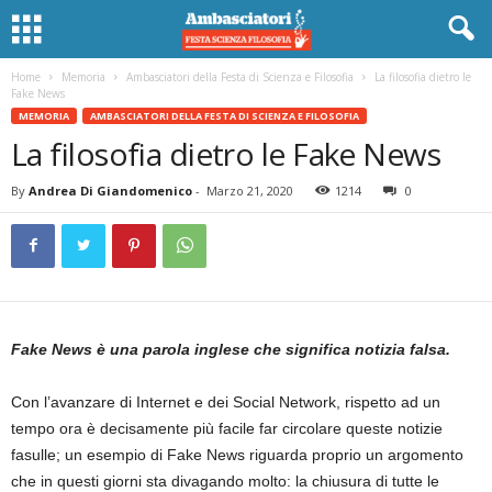
Home
Memoria
Ambasciatori della Festa di Scienza e Filosofia
La filosofia dietro le
Fake News
MEMORIA
AMBASCIATORI DELLA FESTA DI SCIENZA E FILOSOFIA
La filosofia dietro le Fake News
By
Andrea Di Giandomenico
-
Marzo 21, 2020
1214
0
Fake News è una parola inglese che significa notizia falsa.
Con l’avanzare di Internet e dei Social Network, rispetto ad un
tempo ora è decisamente più facile far circolare queste notizie
fasulle; un esempio di Fake News riguarda proprio un argomento
che in questi giorni sta divagando molto: la chiusura di tutte le