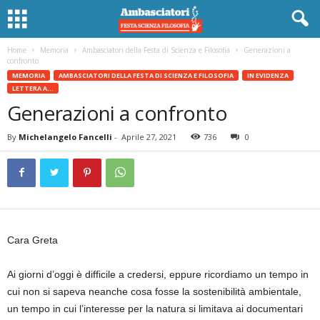
Home
Memoria
Ambasciatori della Festa di Scienza e Filosofia
Generazioni a
confronto
MEMORIA
AMBASCIATORI DELLA FESTA DI SCIENZA E FILOSOFIA
IN EVIDENZA
LETTERA A...
Generazioni a confronto
By
Michelangelo Fancelli
-
Aprile 27, 2021
736
0
Cara Greta
Ai giorni d’oggi è difficile a credersi, eppure ricordiamo un tempo in
cui non si sapeva neanche cosa fosse la sostenibilità ambientale,
un tempo in cui l’interesse per la natura si limitava ai documentari