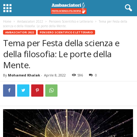
Home
Ambasciatori 2022
Pensiero Scientifico e Letterario
Tema per Festa della
scienza e della filosofia: Le porte della Mente.
AMBASCIATORI 2022
PENSIERO SCIENTIFICO E LETTERARIO
Tema per Festa della scienza e
della filosofia: Le porte della
Mente.
By
Mohamed Khalak
-
Aprile 8, 2022
596
0