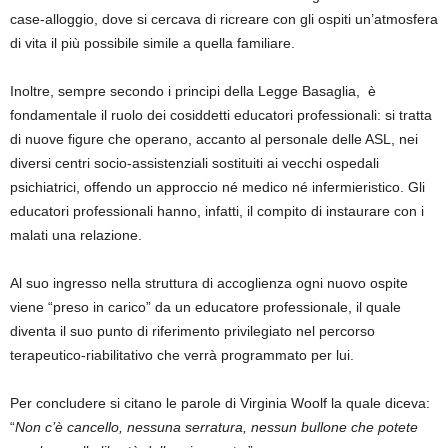
case-alloggio, dove si cercava di ricreare con gli ospiti un’atmosfera
di vita il più possibile simile a quella familiare.
Inoltre, sempre secondo i principi della Legge Basaglia, è
fondamentale il ruolo dei cosiddetti educatori professionali: si tratta
di nuove figure che operano, accanto al personale delle ASL, nei
diversi centri socio-assistenziali sostituiti ai vecchi ospedali
psichiatrici, offendo un approccio né medico né infermieristico. Gli
educatori professionali hanno, infatti, il compito di instaurare con i
malati una relazione.
Al suo ingresso nella struttura di accoglienza ogni nuovo ospite
viene “preso in carico” da un educatore professionale, il quale
diventa il suo punto di riferimento privilegiato nel percorso
terapeutico-riabilitativo che verrà programmato per lui.
Per concludere si citano le parole di Virginia Woolf la quale diceva:
“
Non c’è cancello, nessuna serratura, nessun bullone che potete