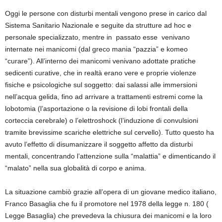
Oggi le persone con disturbi mentali vengono prese in carico dal
Sistema Sanitario Nazionale e seguite da strutture ad hoc e
personale specializzato, mentre in passato esse venivano
internate nei manicomi (dal greco mania “pazzia” e komeo
“curare”). All’interno dei manicomi venivano adottate pratiche
sedicenti curative, che in realtà erano vere e proprie violenze
fisiche e psicologiche sul soggetto: dai salassi alle immersioni
nell’acqua gelida, fino ad arrivare a trattamenti estremi come la
lobotomia (l’asportazione o la revisione di lobi frontali della
corteccia cerebrale) o l’elettroshock (l’induzione di convulsioni
tramite brevissime scariche elettriche sul cervello). Tutto questo ha
avuto l’effetto di disumanizzare il soggetto affetto da disturbi
mentali, concentrando l’attenzione sulla “malattia” e dimenticando il
“malato” nella sua globalità di corpo e anima.
La situazione cambiò grazie all’opera di un giovane medico italiano,
Franco Basaglia che fu il promotore nel 1978 della legge n. 180 (
Legge Basaglia) che prevedeva la chiusura dei manicomi e la loro