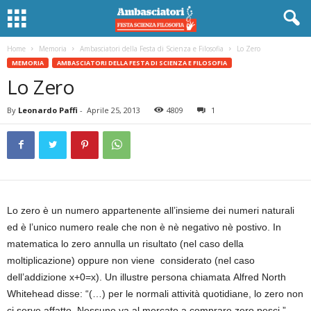
Home
Memoria
Ambasciatori della Festa di Scienza e Filosofia
Lo Zero
MEMORIA
AMBASCIATORI DELLA FESTA DI SCIENZA E FILOSOFIA
Lo Zero
By
Leonardo Paffi
-
Aprile 25, 2013
4809
1
Lo zero è un numero appartenente all’insieme dei numeri naturali
ed è l’unico numero reale che non è nè negativo nè postivo. In
matematica lo zero annulla un risultato (nel caso della
moltiplicazione) oppure non viene considerato (nel caso
dell’addizione x+0=x). Un illustre persona chiamata Alfred North
Whitehead disse: “(…) per le normali attività quotidiane, lo zero non
ci serve affatto. Nessuno va al mercato a comprare zero pesci.”