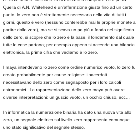
Quella di A.N. Whitehead è un’affermzione giusta fino ad un certo
punto; lo zero non è strettamente necessario nella vita di tutti i
giorni, questo è vero (nessuno conterebbe mai le proprie monete a
partire dallo zero), ma se si scava un po più a fondo nel significato
dello zero, si scopre che lo zero è la base, il fondamento dal quale
tutte le cose partono; per esempio appena si accende una bilancia
elettronica, la prima cifra che vediamo è lo zero.
I maya intendevano lo zero come ordine numerico vuoto, lo zero fu
creato probabilmente per cause religiose: i sacerdoti
necessitavano dello zero come segnaposto per i loro calcoli
astronomici. La rappresentazione dello zero maya può avere
diverse interpretazioni: un guscio vuoto, un occhio chiuso, ecc…
In informatica la numerazione binaria ha dato una nuova vita allo
zero, un segnale elettrico sul livello zero rappresenta comunque
uno stato significativo del segnale stesso.