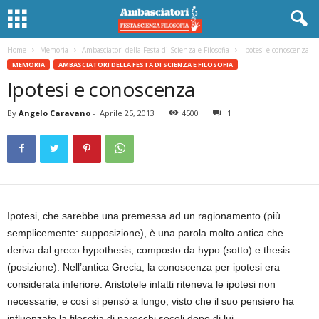
Home
Memoria
Ambasciatori della Festa di Scienza e Filosofia
Ipotesi e conoscenza
MEMORIA
AMBASCIATORI DELLA FESTA DI SCIENZA E FILOSOFIA
Ipotesi e conoscenza
By
Angelo Caravano
-
Aprile 25, 2013
4500
1
Ipotesi, che sarebbe una premessa ad un ragionamento (più
semplicemente: supposizione), è una parola molto antica che
deriva dal greco hypothesis, composto da hypo (sotto) e thesis
(posizione). Nell’antica Grecia, la conoscenza per ipotesi era
considerata inferiore. Aristotele infatti riteneva le ipotesi non
necessarie, e così si pensò a lungo, visto che il suo pensiero ha
influenzato la filosofia di parecchi secoli dopo di lui.