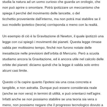
studia la natura ad un uomo curioso che guarda un orologio, che
non può aprire o smontare. Potrà ipotizzare un meccanismo che
spiega il perché del movimento delle lancette, o del
ticchettio proveniente dall’interno, ma non potrà mai stabilire se il
suo modello ipotetico (teoria) corrisponda o meno con la realtà.
Un esempio di ciò è la Gravitazione di Newton, il quale ipotizzò una
legge con cui spiegò i movimenti dei pianeti. Questa legge rimase
valida per moltissimo tempo, finché non furono notate delle
inesattezze nelle previsioni dell’orbita di Mercurio. Però a scuola
studiamo ancora la Gravitazione, ed è ancora utile nel calcolo delle
orbite dei pianeti: diciamo quindi che la legge è valida solo entro
alcuni casi limite.
Questo ci fa capire quanto l’ipotesi sia una cosa concreta e
tangibile, e non astratta. Dunque può essere considerata reale
(anche se non vera) in termini di utilità, e può orientarci nell’agire.
Infatti anche se non possiamo stabilire se una teoria sia vera o
meno, non possiamo negare che il progresso tecnologico dovuto a