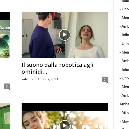
- Infin
- Univ
- Mem
- Amba
- Infin
- Univ
- Mem
- Amba
Il suono dalla robotica agli
- Infin
ominidi…
- Univ
admin
-
Aprile 7, 2023
0
0
- Mem
- Amba
Ambas
-
Attiv
-
Mov