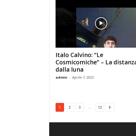
Italo Calvino: “Le
Cosmicomiche” – La distanz
dalla luna
admin
-
Aprile 7, 2023
...
1
2
3
12