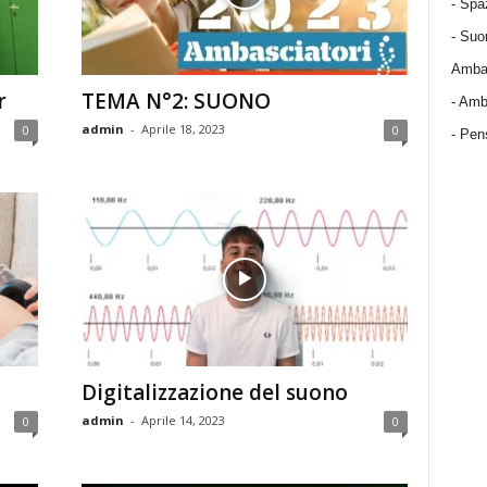
-
Spa
-
Suo
Ambas
r
TEMA N°2: SUONO
-
Amba
admin
-
Aprile 18, 2023
0
0
- Pens
Digitalizzazione del suono
admin
-
Aprile 14, 2023
0
0