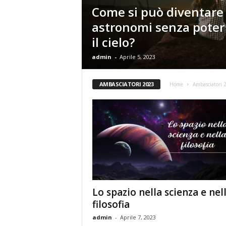
t
Come si può diventare
a
astronomi senza poter
S
c
il cielo?
i
e
admin
-
Aprile 5, 2023
n
z
AMBASCIATORI 2023
Home
Ambasciatori 
a
F
i
l
o
s
o
f
i
a
Lo spazio nella scienza e nel
filosofia
admin
-
Aprile 7, 2023