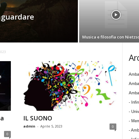
 guardare
Musica e filosofia con Nietzs
2023
Ar
Ambas
Ambas
Ambas
- Infin
- Univ
la
IL SUONO
- Mem
admin
-
Aprile 5, 2023
0
- Amba
0