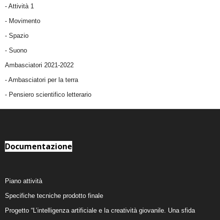
-
Attività 1
-
Movimento
-
Spazio
-
Suono
Ambasciatori 2021-2022
-
Ambasciatori per la terra
- Pensiero scientifico letterario
Documentazione
Piano attività
Specifiche tecniche prodotto finale
Progetto “L’intelligenza artificiale e la creatività giovanile. Una sfida