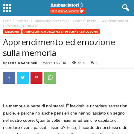
Home
Memoria
Ambasciatori della Festa di Scienza e Filosofia
Apprendimento ed
emozione sulla memoria
MEMORIA
AMBASCIATORI DELLA FESTA DI SCIENZA E FILOSOFIA
Apprendimento ed emozione
sulla memoria
By
Letizia Santinelli
-
Marzo 15, 2018
3614
0
La memoria è parte di noi stessi. È inevitabile ricordare sensazioni,
parole, e perché no anche pensieri che hanno lasciato un segno
nel nostro cuore. Quante volte insieme ad amici è capitato di
ricordare eventi passati insieme? Ecco, il ricordo di noi stessi e di