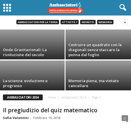
LA MEMORIA INVOLONTARIA E IL TEMPO
AMBASCIATORI PER LA TERRA
ATTIVITÀ 1
INFINITO
MEMORIA
Giorgia Volpi
-
Marzo 14, 2018
Costruire un quadrato con le
Onde Gravitazionali: La
diagonali senza staccare la
rivoluzione del secolo
penna dal foglio
La scienza: evoluzione e
Memoria piena, ma vietato
progresso
cancellare
AMBASCIATORI 2024
Home
Ambasciatori 2024
Page 2
Il pregiudizio del quiz matematico
Sofia Valentini
-
Febbraio 16, 2018
0